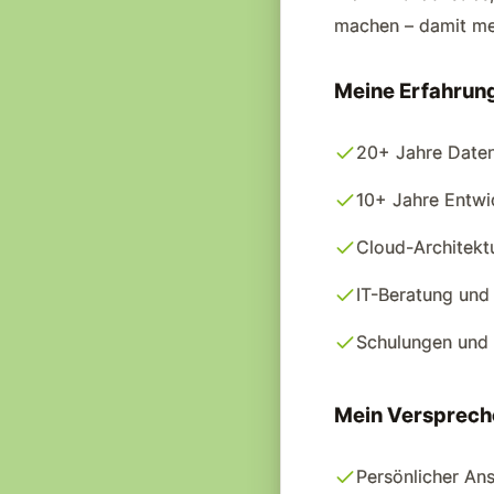
machen – damit meh
Meine Erfahrun
20+ Jahre Date
10+ Jahre Entwi
Cloud-Architekt
IT-Beratung und
Schulungen und 
Mein Versprech
Persönlicher Ans