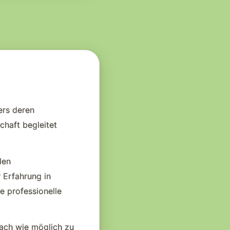
ers deren
chaft begleitet
len
 Erfahrung in
e professionelle
fach wie möglich zu