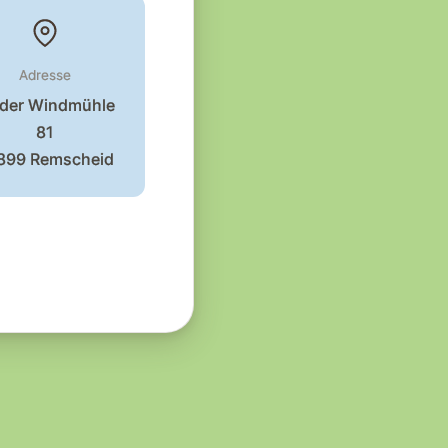
Adresse
 der Windmühle
81
899 Remscheid