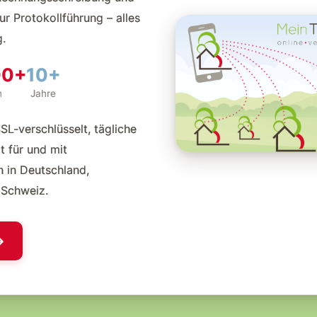
ur Protokollführung – alles
.
00+
10+
n
Jahre
-verschlüsselt, tägliche
t für und mit
n in Deutschland,
 Schweiz.